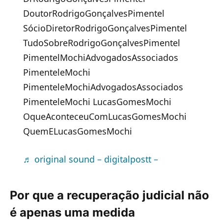
DoutorRodrigoGonçalvesPimentel
SócioDiretorRodrigoGonçalvesPimentel
TudoSobreRodrigoGonçalvesPimentel
PimentelMochiAdvogadosAssociados
PimenteleMochi
PimenteleMochiAdvogadosAssociados
PimenteleMochi LucasGomesMochi
OqueAconteceuComLucasGomesMochi
QuemELucasGomesMochi
♬ original sound – digitalpostt –
Por que a recuperação judicial não
é apenas uma medida