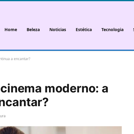
Home
Beleza
Noticias
Estética
Tecnologia
ntinua a encantar?
o cinema moderno: a
encantar?
tura