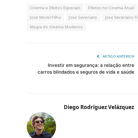
Cinema e Efeitos Especiais
Efeitos no Cinema Atual
Jose Morel Filho
Jose Severiano
Jose Severiano F
Magia do Cinema Moderno
ARTIGO ANTERIOR
Investir em segurança: a relação entre
carros blindados e seguros de vida e saúde
Diego Rodríguez Velázquez