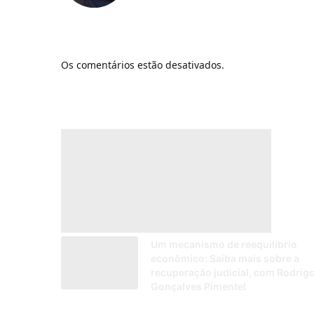
Os comentários estão desativados.
Um mecanismo de reequilíbrio
econômico: Saiba mais sobre a
recuperação judicial, com Rodrig
Gonçalves Pimentel
29/01/2026