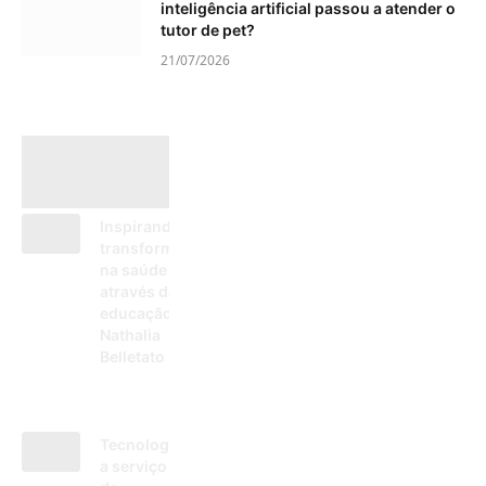
inteligência artificial passou a atender o
tutor de pet?
21/07/2026
Inspirando
transformações
na saúde
através da
educação, por
Nathalia
Belletato
18/11/2024
Tecnologia
a serviço