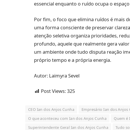
essencial enquanto o ruído ocupa o espaço 
Por fim, o foco que elimina ruídos é mais d
uma forma consciente de preservar clareza
atenção seletiva organiza prioridades, red
profundo, aquele que realmente gera valor
um ambiente onde tudo disputa reação ime
próprio tempo e a própria energia.
Autor: Laimyra Sevel
Post Views:
325
CEO Ian dos Anjos Cunha
Empresário Ian dos Anjos
O que aconteceu com Ian dos Anjos Cunha
Quem é 
Superintendente Geral Ian dos Anjos Cunha
Tudo so