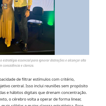
 estratégia essencial para ignorar distrações e alcançar alta
 consistência e clareza.
acidade de filtrar estímulos com critério,
etivo central. Isso inclui reuniões sem propósito
as e hábitos digitais que drenam concentração.
xto, o cérebro volta a operar de forma linear,
mais sólidas e maior clareza estratégica. Esse