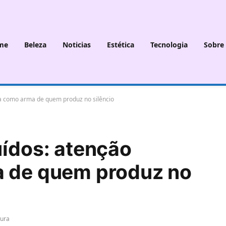
me
Beleza
Noticias
Estética
Tecnologia
Sobre
va como arma de quem produz no silêncio
uídos: atenção
a de quem produz no
tura