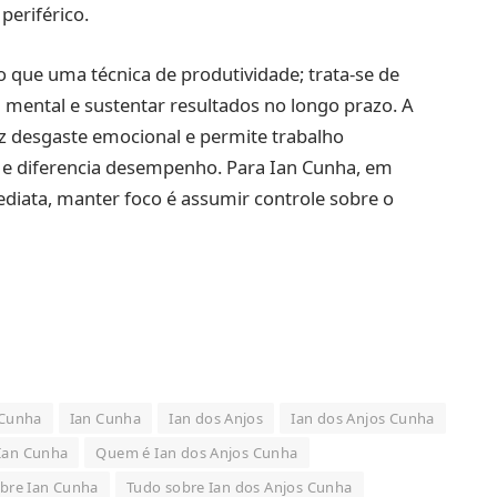
periférico.
o que uma técnica de produtividade; trata-se de
 mental e sustentar resultados no longo prazo. A
uz desgaste emocional e permite trabalho
 e diferencia desempenho. Para Ian Cunha, em
diata, manter foco é assumir controle sobre o
 Cunha
Ian Cunha
Ian dos Anjos
Ian dos Anjos Cunha
Ian Cunha
Quem é Ian dos Anjos Cunha
bre Ian Cunha
Tudo sobre Ian dos Anjos Cunha