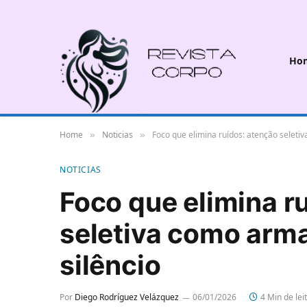
Ho
Home
Noticias
Foco que elimina ruídos: atenção seleti
»
»
NOTICIAS
Foco que elimina r
seletiva como arm
silêncio
Por
Diego Rodríguez Velázquez
06/01/2026
4 Min de lei