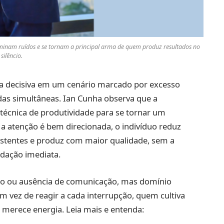
liminam ruídos e se tornam a principal arma de quem produz resultados no
silêncio.
a decisiva em um cenário marcado por excesso
ndas simultâneas. Ian Cunha observa que a
 técnica de produtividade para se tornar um
 atenção é bem direcionada, o indivíduo reduz
istentes e produz com maior qualidade, sem a
idação imediata.
ento ou ausência de comunicação, mas domínio
m vez de reagir a cada interrupção, quem cultiva
e merece energia. Leia mais e entenda: