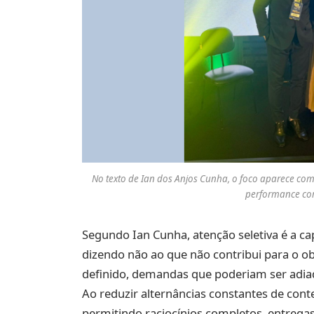
No texto de Ian dos Anjos Cunha, o foco aparece como
performance com
Segundo Ian Cunha, atenção seletiva é a cap
dizendo não ao que não contribui para o obj
definido, demandas que poderiam ser adiad
Ao reduzir alternâncias constantes de conte
permitindo raciocínios completos, entregas 