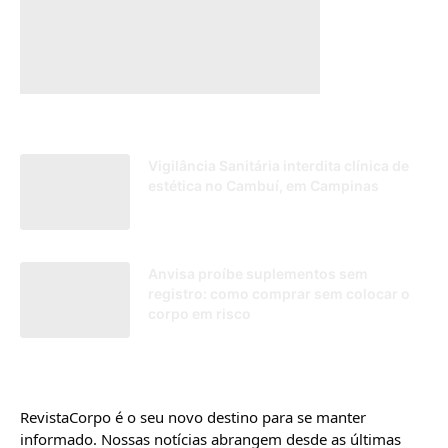
Vigilância Sanitária interdita clínica de
estética no Cambuí, em Campinas
26/11/2025
Anvisa proíbe suplementos sem
registro: como comprar sem colocar o
corpo em risco
18/06/2026
RevistaCorpo é o seu novo destino para se manter
informado. Nossas notícias abrangem desde as últimas