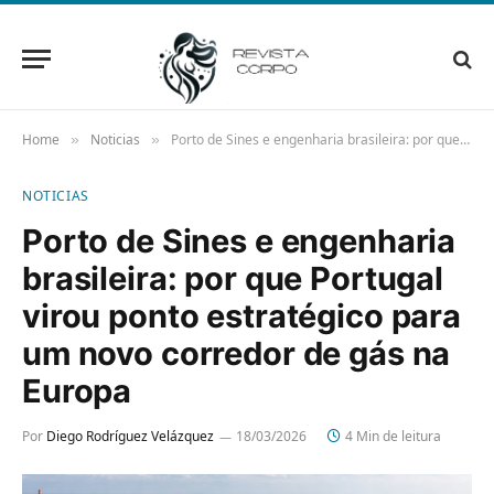
Home
Noticias
Porto de Sines e engenharia brasileira: por que Portugal virou ponto estratégico para um novo corredor de gás na Europa
»
»
NOTICIAS
Porto de Sines e engenharia
brasileira: por que Portugal
virou ponto estratégico para
um novo corredor de gás na
Europa
Por
Diego Rodríguez Velázquez
18/03/2026
4 Min de leitura