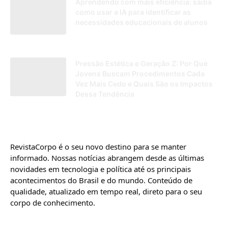
Aprendendo com mais eficiência: saiba
como usar a IA para identificar as
necessidades educacionais de alunos
18/02/2025
Pressão Estética e Geração Z: Por Que
Jovens Buscam Procedimentos Cada
Vez Mais Cedo e Quais São os Impactos
Dessa Tendência
30/04/2026
RevistaCorpo é o seu novo destino para se manter
informado. Nossas notícias abrangem desde as últimas
novidades em tecnologia e política até os principais
acontecimentos do Brasil e do mundo. Conteúdo de
qualidade, atualizado em tempo real, direto para o seu
corpo de conhecimento.