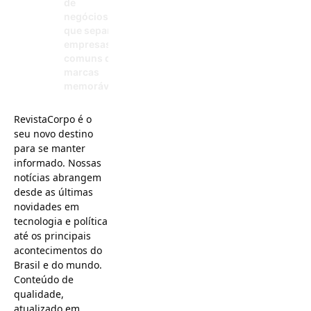
de
negócios: o
que separa
empresas
comuns de
marcas
memoráveis
13/05/2026
RevistaCorpo é o
seu novo destino
para se manter
informado. Nossas
notícias abrangem
desde as últimas
novidades em
tecnologia e política
até os principais
acontecimentos do
Brasil e do mundo.
Conteúdo de
qualidade,
atualizado em