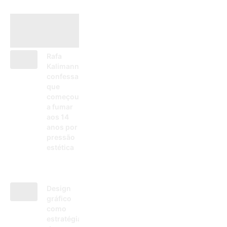
Rafa
Kalimann
confessa
que
começou
a fumar
aos 14
anos por
pressão
estética
26/11/2025
Design
gráfico
como
estratégia