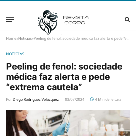
Home
»
Noticias
»
Peeling de fenol: sociedade médica faz alerta e pede “extrema cautela”
NOTICIAS
Peeling de fenol: sociedade
médica faz alerta e pede
“extrema cautela”
Por
Diego Rodríguez Velázquez
03/07/2024
4 Min de leitura