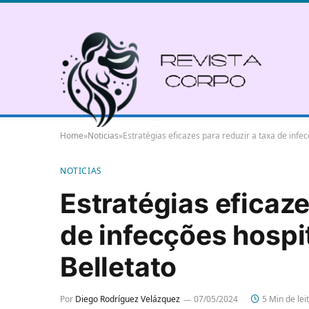
Home
»
Noticias
»
Estratégias eficazes para reduzir a taxa de infe
NOTICIAS
Estratégias eficaze
de infecções hospi
Belletato
Por
Diego Rodríguez Velázquez
07/05/2024
5 Min de lei