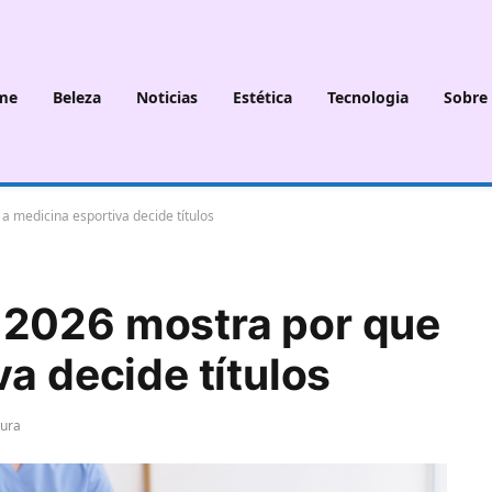
me
Beleza
Noticias
Estética
Tecnologia
Sobre
 medicina esportiva decide títulos
2026 mostra por que
a decide títulos
tura