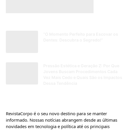
“O Momento Perfeito para Escovar os
Dentes: Descubra o Segredo!”
16/09/2025
Pressão Estética e Geração Z: Por Que
Jovens Buscam Procedimentos Cada
Vez Mais Cedo e Quais São os Impactos
Dessa Tendência
30/04/2026
RevistaCorpo é o seu novo destino para se manter
informado. Nossas notícias abrangem desde as últimas
novidades em tecnologia e política até os principais