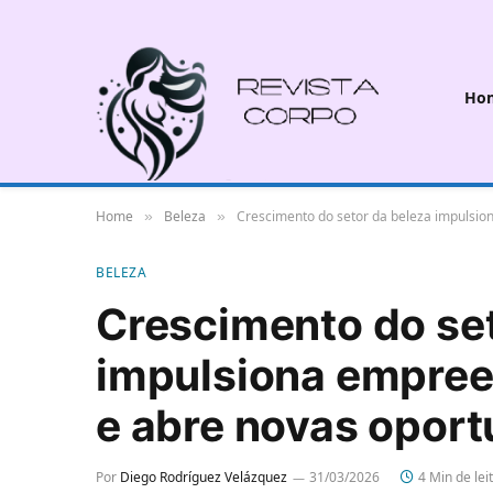
Ho
Home
Beleza
Crescimento do setor da beleza impulsio
»
»
BELEZA
Crescimento do set
impulsiona empree
e abre novas oport
Por
Diego Rodríguez Velázquez
31/03/2026
4 Min de lei