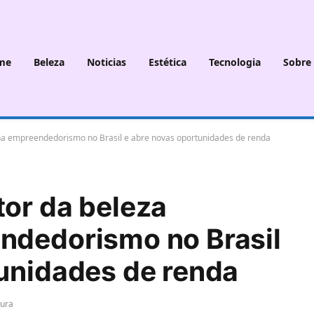
me
Beleza
Noticias
Estética
Tecnologia
Sobre
na empreendedorismo no Brasil e abre novas oportunidades de renda
or da beleza
ndedorismo no Brasil
unidades de renda
tura