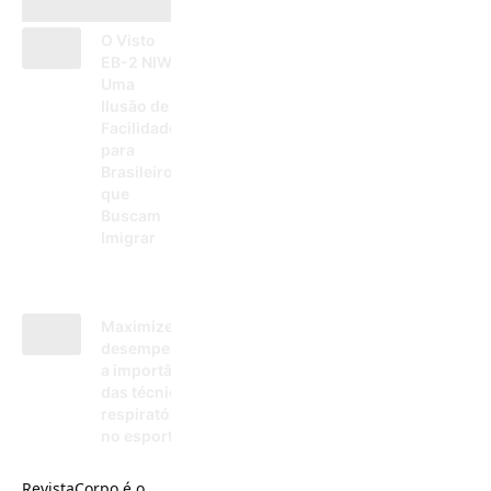
O Visto
EB-2 NIW:
Uma
Ilusão de
Facilidade
para
Brasileiros
que
Buscam
Imigrar
25/04/2025
Maximize seu
desempenho:
a importância
das técnicas
respiratórias
no esporte
15/01/2025
RevistaCorpo é o