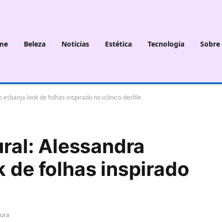
me
Beleza
Noticias
Estética
Tecnologia
Sobre
o esbanja look de folhas inspirado no icônico desfile
ural: Alessandra
k de folhas inspirado
tura