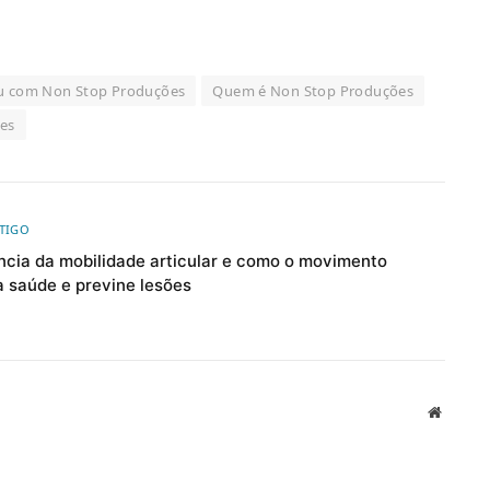
u com Non Stop Produções
Quem é Non Stop Produções
es
RTIGO
ncia da mobilidade articular e como o movimento
a saúde e previne lesões
Website