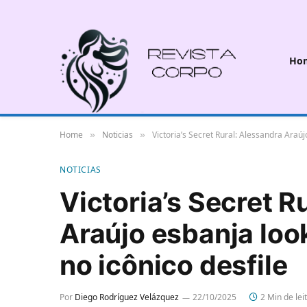
Ho
Home
Noticias
Victoria’s Secret Rural: Alessandra Araúj
»
»
NOTICIAS
Victoria’s Secret R
Araújo esbanja loo
no icônico desfile
Por
Diego Rodríguez Velázquez
22/10/2025
2 Min de lei