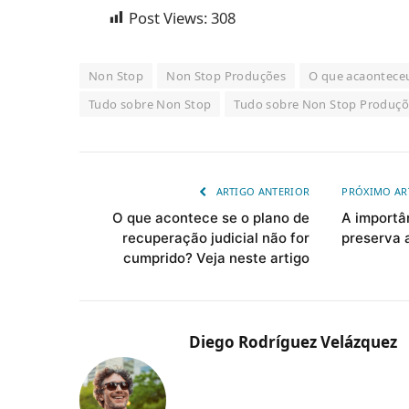
Post Views:
308
Non Stop
Non Stop Produções
O que acaontece
Tudo sobre Non Stop
Tudo sobre Non Stop Produçõ
ARTIGO ANTERIOR
PRÓXIMO A
O que acontece se o plano de
A importâ
recuperação judicial não for
preserva 
cumprido? Veja neste artigo
Diego Rodríguez Velázquez