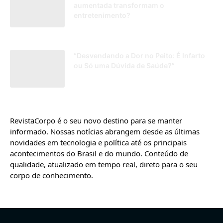
aumentada transformam o
entretenimento?
07/03/2025
“Desvendando a Dor no Peito: É Infarto
ou Só uma Dúvida de Saúde?”
18/08/2025
RevistaCorpo é o seu novo destino para se manter
informado. Nossas notícias abrangem desde as últimas
novidades em tecnologia e política até os principais
acontecimentos do Brasil e do mundo. Conteúdo de
qualidade, atualizado em tempo real, direto para o seu
corpo de conhecimento.